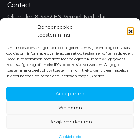
Contact
Oliemolen 8, 5462 BN, Veghel, Nederland
Beheer cookie
koen@antdata.nl
toestemming
+31 6 43 48 35 25
Om de beste ervaringen te bieden, gebruiken wij technologieën zoals
cookies om informatie over je apparaat op te slaan en/of te raadplegen.
Follow Us
Door in te stemmen met deze technologieën kunnen wij gegevens
zoals surfgedrag of unieke ID's op deze site verwerken. Als je geen
toestemming geeft of uw toestemming intrekt, kan dit een nadelige
invloed hebben op bepaalde functies en mogelijkheden.
Accepteren
Weigeren
Bekijk voorkeuren
© Copyright 2021 Ant Data |
Algemene voorwaarden
|
Made with
by
Euforie Online
Cookiebeleid